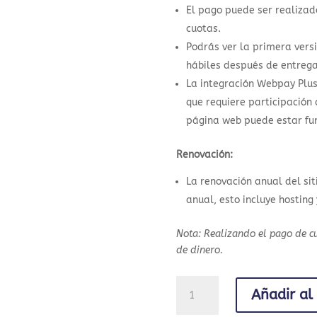
El pago puede ser realizado
cuotas.
Podrás ver la primera vers
hábiles después de entrega
La integración Webpay Plu
que requiere participación
página web puede estar fu
Renovación:
La renovación anual del sit
anual, esto incluye hosting
Nota: Realizando el pago de cu
de dinero.
Página
Añadir al 
web
E-